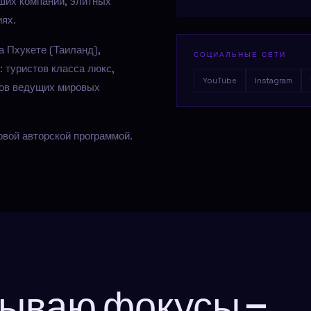
ших компаний, элитных
иях.
а Пхукете (Таиланд),
СОЦИАЛЬНЫЕ СЕТИ
 туристов класса люкс,
YouTube
Instagram
ров ведущих мировых
овой авторской программой.
зываю фокусы —